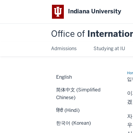
Indiana University
Office of
Internatio
Admissions
Studying at IU
Ho
English
입
입
학
简体中文 (Simplified
이
Chinese)
겠
हिंदी (Hindi)
자
한국어 (Korean)
우