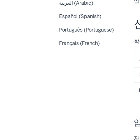
십
العربية (Arabic)
Español (Spanish)
Português (Portuguese)
학
Français (French)
자