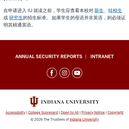
在申请进入 IU 就读之前，学生应查看本校对
新生
、
转校生
或
研究生
的招生标准。 如果学生的母语并非英语，则必须证
明其精通英语。
Office
ANNUAL SECURITY REPORTS
INTRANET
of
International
Services
resources
and
social
media
Accessibility
|
College Scorecard
|
Open to All
|
Privacy Notice
|
Copyright
channels
© 2026
The Trustees of
Indiana University