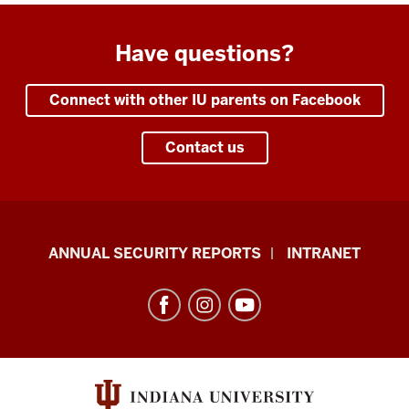
Have questions?
Connect with other IU parents on Facebook
Contact us
Office
ANNUAL SECURITY REPORTS
INTRANET
of
International
Services
resources
and
social